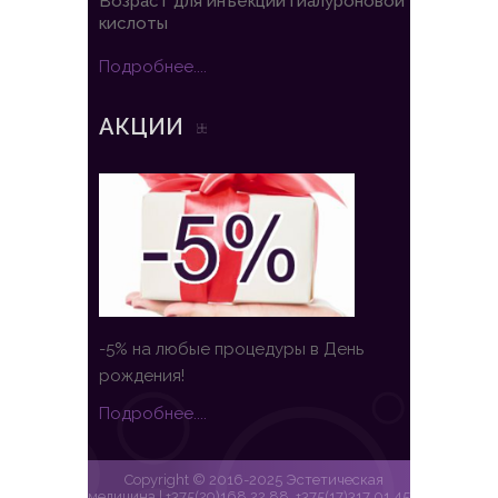
Возраст для инъекций гиалуроновой
кислоты
Подробнее....
АКЦИИ
-5% на любые процедуры в День
рождения!
Подробнее....
Copyright © 2016-2025 Эстетическая
медицина | +375(29)168 22 88, +375(17)317 01 45