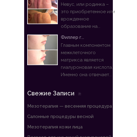
Невус, или родинка –
это приобретенное или
врожденное
образование на...
Филлер г...
Главным компонентом
межклеточного
матрикса является
гиалуроновая кислота.
Именно она отвечает...
Свежие Записи
Мезотерапия — весенняя процедура
Салонные процедуры весной
Мезотерапия кожи лица