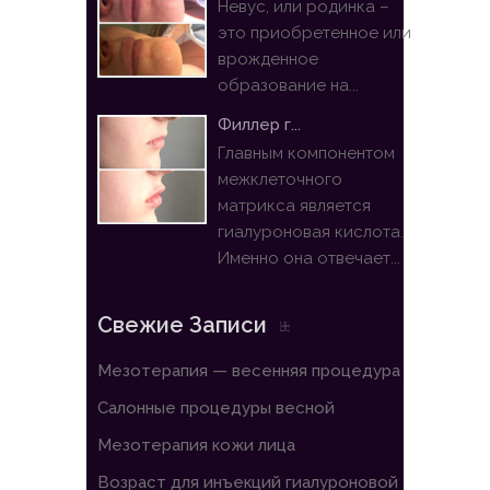
Невус, или родинка –
это приобретенное или
врожденное
образование на...
Филлер г...
Главным компонентом
межклеточного
матрикса является
гиалуроновая кислота.
Именно она отвечает...
Свежие Записи
Мезотерапия — весенняя процедура
Салонные процедуры весной
Мезотерапия кожи лица
Возраст для инъекций гиалуроновой