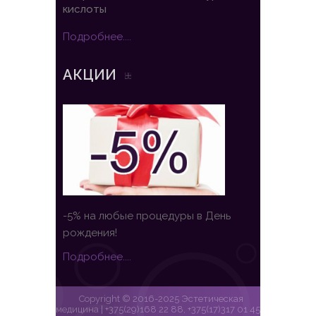
кислоты
Подробнее....
АКЦИИ
-5% на любые процедуры в День
рождения!
Подробнее....
Copyright © 2016-2025 Эстетическая
медицина | +375(29)168 22 88, +375(17)317 01 45