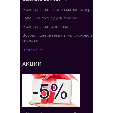
Мезотерапия — весенняя процедура
Салонные процедуры весной
Мезотерапия кожи лица
Возраст для инъекций гиалуроновой
кислоты
Подробнее....
АКЦИИ