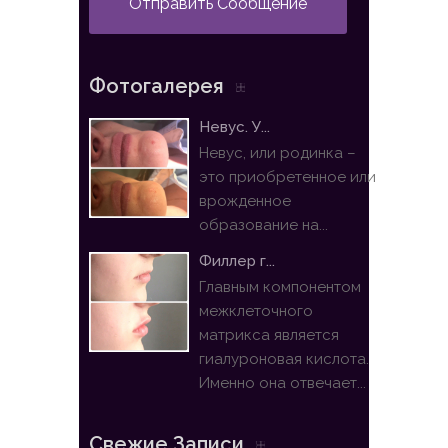
Отправить Сообщение
Фотогалерея
Невус. У...
Невус, или родинка –
это приобретенное или
врожденное
образование на...
Филлер г...
Главным компонентом
межклеточного
матрикса является
гиалуроновая кислота.
Именно она отвечает...
Свежие Записи