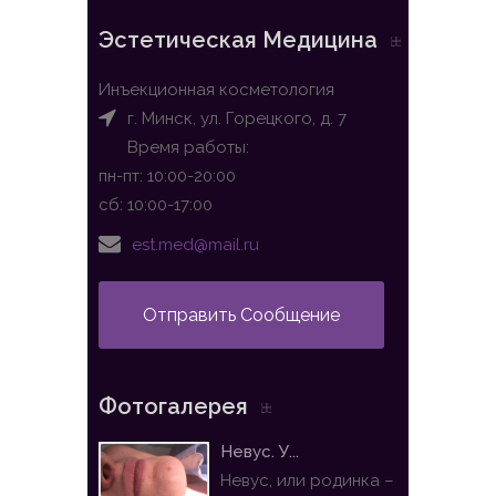
Эстетическая Медицина
Инъекционная косметология
г. Минск, ул. Горецкого, д. 7
Время работы:
пн-пт: 10:00-20:00
сб: 10:00-17:00
est.med@mail.ru
Отправить Сообщение
Фотогалерея
Невус. У...
Невус, или родинка –