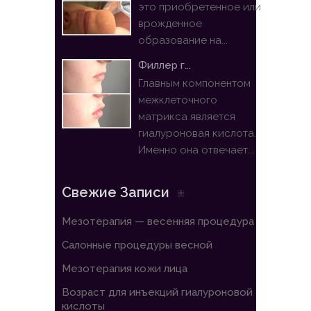
это приобретенное или
врожденное
образование на...
Филлер г...
Главным компонентом
межклеточного
матрикса является
гиалуроновая кислота.
Именно она отвечает...
Свежие Записи
Мезотерапия — весенняя процедура
Салонные процедуры весной
Мезотерапия кожи лица
Возраст для инъекций гиалуроновой
кислоты