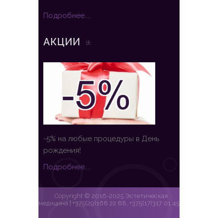
Подробнее....
АКЦИИ
-5% на любые процедуры в День
рождения!
Подробнее....
Copyright © 2016-2025 Эстетическая
медицина | +375(29)168 22 88, +375(17)317 01 45