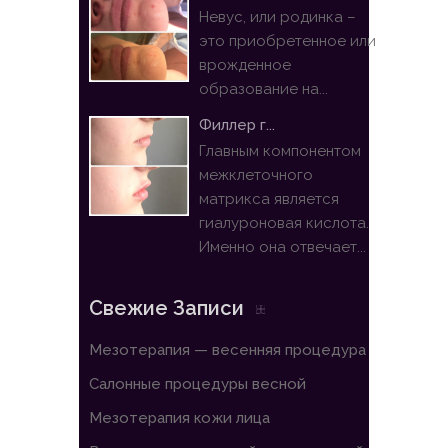
Невус, или родинка –
это приобретенное или
врожденное
образование на...
Филлер г...
Главным компонентом
межклеточного
матрикса является
гиалуроновая кислота.
Именно она отвечает...
Свежие Записи
Мезотерапия — весенняя процедура
Салонные процедуры весной
Мезотерапия кожи лица