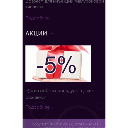
Возраст для инъекций гиалуроновой
кислоты
Подробнее....
АКЦИИ
-5% на любые процедуры в День
рождения!
Подробнее....
Copyright © 2016-2025 Эстетическая